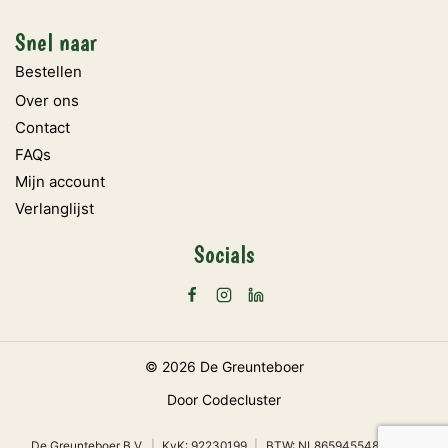
Snel naar
Bestellen
Over ons
Contact
FAQs
Mijn account
Verlanglijst
Socials
© 2026 De Greunteboer
Door
Codecluster
De Greunteboer B.V.
|
KvK: 92230199
|
BTW: NL865945548B01
|
Priva