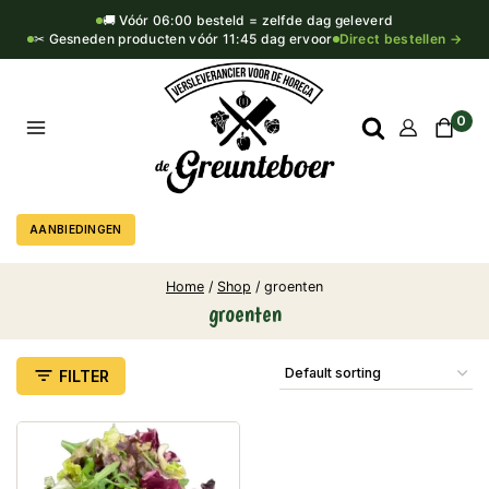
🚚 Vóór 06:00 besteld = zelfde dag geleverd
✂ Gesneden producten vóór 11:45 dag ervoor
Direct bestellen →
0
AANBIEDINGEN
Home
/
Shop
/
groenten
groenten
FILTER