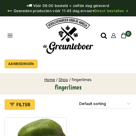
🚚 Vóór 06:00 besteld = zelfde dag geleverd
✂ Gesneden producten vóór 11:45 dag ervoor
Direct bestellen →
0
AANBIEDINGEN
Home
/
Shop
/
fingerlimes
fingerlimes
FILTER