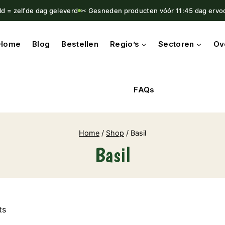
ld = zelfde dag geleverd
✂ Gesneden producten vóór 11:45 dag ervo
Home
Blog
Bestellen
Regio’s
Sectoren
Ov
FAQs
Home
/
Shop
/
Basil
Basil
ts